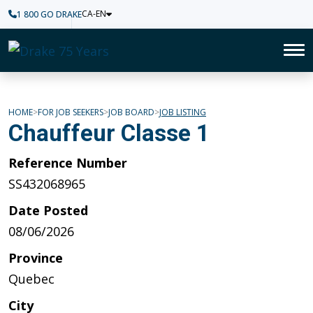
CA-EN
1 800 GO DRAKE
Home
To
HOME
FOR JOB SEEKERS
JOB BOARD
JOB LISTING
Chauffeur Classe 1
Reference Number
SS432068965
Date Posted
08/06/2026
Province
Quebec
City