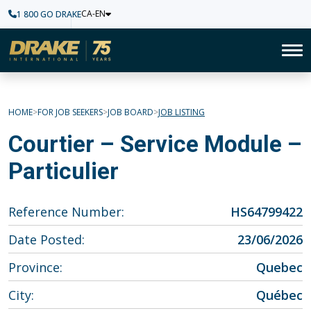
CA-EN
1 800 GO DRAKE
Home
To
HOME
FOR JOB SEEKERS
JOB BOARD
JOB LISTING
Courtier – Service Module –
Particulier
Reference Number
HS64799422
Date Posted
23/06/2026
Province
Quebec
City
Québec